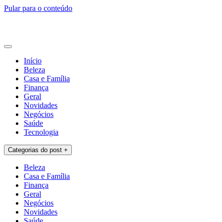
Pular para o conteúdo
Lamitad Detodo
Blog
Início
Beleza
Casa e Família
Finança
Geral
Novidades
Negócios
Saúde
Tecnologia
Categorias do post +
Beleza
Casa e Família
Finança
Geral
Negócios
Novidades
Saúde