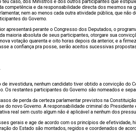
eu caso, dos Ministros e dos outros participantes que estipule
 da competência e da responsabilidade directa dos mesmos na 
lamentar, nem ao menos cada outra atividade pública, que não de
rticipantes do Governo.
or apresentará perante o Congresso dos Deputados, o programa p
 maioria absoluta de seus participantes, otorgare sua convicçã
ova votação quarenta e oito horas depois da anterior, e a fir
sse a confiança pra posse, serão aceitos sucessivas propostas, 
R
o de investidura, nenhum candidato tiver obtido a convicção do
. Os restantes participantes do Governo são nomeados e separ
casos de perda da certeza parlamentar previstos na Constituição
e do novo Governo. A responsabilidade criminal do Presidente 
ogativa real sem custo algum não é aplicável a nenhum dos pres
ses gerais e age de acordo com os princípios de efetividade, h
tração do Estado são montados, regidos e coordenados de acord