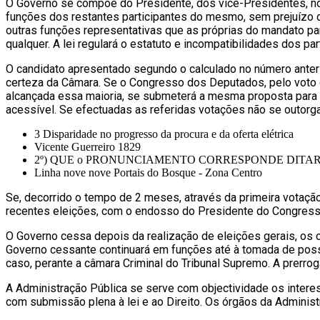
O Governo se compõe do Presidente, dos vice-Presidentes, no t
funções dos restantes participantes do mesmo, sem prejuízo
outras funções representativas que as próprias do mandato par
qualquer. A lei regulará o estatuto e incompatibilidades dos pa
O candidato apresentado segundo o calculado no número anteri
certeza da Câmara. Se o Congresso dos Deputados, pelo voto da
alcançada essa maioria, se submeterá a mesma proposta para n
acessível. Se efectuadas as referidas votações não se outorga
3 Disparidade no progresso da procura e da oferta elétrica
Vicente Guerreiro 1829
2º) QUE o PRONUNCIAMENTO CORRESPONDE DITA
Linha nove nove Portais do Bosque - Zona Centro
Se, decorrido o tempo de 2 meses, através da primeira votaçã
recentes eleições, com o endosso do Presidente do Congresso
O Governo cessa depois da realização de eleições gerais, os 
Governo cessante continuará em funções até à tomada de poss
caso, perante a câmara Criminal do Tribunal Supremo. A prerr
A Administração Pública se serve com objectividade os interes
com submissão plena à lei e ao Direito. Os órgãos da Adminis