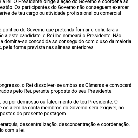
 a lei. O Presidente dirige a ação do Governo e coordena as
gestão. Os participantes do Governo não conseguem exercer
rive de teu cargo ou atividade profissional ou comercial
olítico do Governo que pretenda formar e solicitará a
o a este candidato, o Rei lhe nomeará o Presidente. Não
meza domina-se concedida se conseguido com o uso da maioria
pela forma prevista nas alíneas anteriores.
 Congresso, o Rei dissolver-se ambas as Câmaras e convocará
ados pelo Rei, perante proposta do seu Presidente.
, ou por demissão ou falecimento de teu Presidente. O
e os além da conta membros do Governo será exigível, no
supostos do presente postagem.
ierarquia, descentralização, desconcentração e coordenação,
o com a lei.