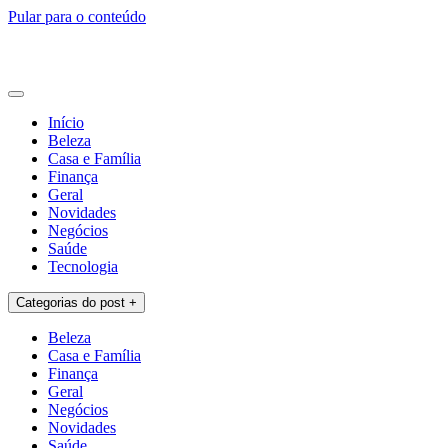
Pular para o conteúdo
Lamitad Detodo
Blog
Início
Beleza
Casa e Família
Finança
Geral
Novidades
Negócios
Saúde
Tecnologia
Categorias do post +
Beleza
Casa e Família
Finança
Geral
Negócios
Novidades
Saúde