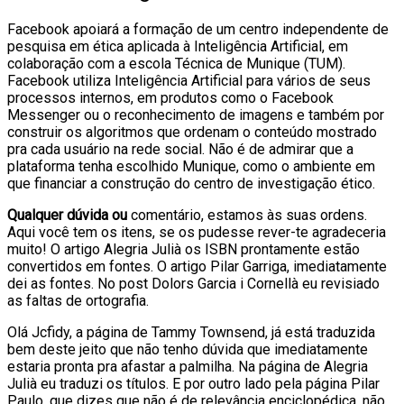
Facebook apoiará a formação de um centro independente de
pesquisa em ética aplicada à Inteligência Artificial, em
colaboração com a escola Técnica de Munique (TUM).
Facebook utiliza Inteligência Artificial para vários de seus
processos internos, em produtos como o Facebook
Messenger ou o reconhecimento de imagens e também por
construir os algoritmos que ordenam o conteúdo mostrado
pra cada usuário na rede social. Não é de admirar que a
plataforma tenha escolhido Munique, como o ambiente em
que financiar a construção do centro de investigação ético.
Qualquer dúvida ou
comentário, estamos às suas ordens.
Aqui você tem os itens, se os pudesse rever-te agradeceria
muito! O artigo Alegria Julià os ISBN prontamente estão
convertidos em fontes. O artigo Pilar Garriga, imediatamente
dei as fontes. No post Dolors Garcia i Cornellà eu revisiado
as faltas de ortografia.
Olá Jcfidy, a página de Tammy Townsend, já está traduzida
bem deste jeito que não tenho dúvida que imediatamente
estaria pronta pra afastar a palmilha. Na página de Alegria
Julià eu traduzi os títulos. E por outro lado pela página Pilar
Paulo, que dizes que não é de relevância enciclopédica, não