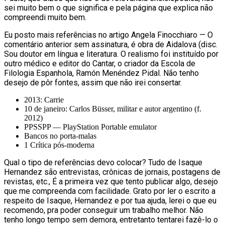
sei muito bem o que significa e pela página que explica não
compreendi muito bem.
Eu posto mais referências no artigo Angela Finocchiaro — O
comentário anterior sem assinatura, é obra de Aidalova (disc.
Sou doutor em língua e literatura. O realismo foi instituído por
outro médico e editor do Cantar, o criador da Escola de
Filologia Espanhola, Ramón Menéndez Pidal. Não tenho
desejo de pôr fontes, assim que não irei consertar.
2013: Carrie
10 de janeiro: Carlos Büsser, militar e autor argentino (f.
2012)
PPSSPP — PlayStation Portable emulator
Bancos no porta-malas
1 Crítica pós-moderna
Qual o tipo de referências devo colocar? Tudo de Isaque
Hernandez são entrevistas, crônicas de jornais, postagens de
revistas, etc., É a primeira vez que tento publicar algo, desejo
que me compreenda com facilidade. Grato por ler o escrito a
respeito de Isaque, Hernandez e por tua ajuda, lerei o que eu
recomendo, pra poder conseguir um trabalho melhor. Não
tenho longo tempo sem demora, entretanto tentarei fazê-lo o